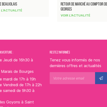
E BEAUJOLAIS
RETOUR DE MARCHÉ AU COMPTOIR DE
GEORGES
 L'ACTUALITÉ
VOIR L'ACTUALITÉ
OUVERTURE :
RESTEZ INFORMÉS
e Jeudi de 16h30 à
Tenez vous informés de nos
dernières offres et actualités
s Marais de Bourges
e mardi de 17h à 19h
e Vendredi de 17h à 22h
le samedi de 9h30 à
des Goyons à Saint