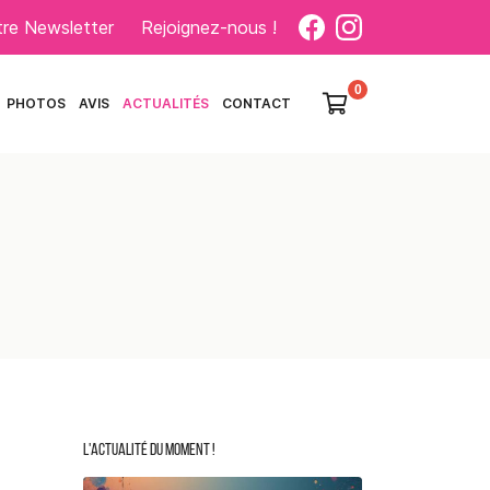
otre Newsletter
Rejoignez-nous !

PHOTOS
AVIS
ACTUALITÉS
CONTACT
0
€
Vider
Il n'y a aucun produit dans votre
panier
Voir notre sélection
L'ACTUALITÉ DU MOMENT !