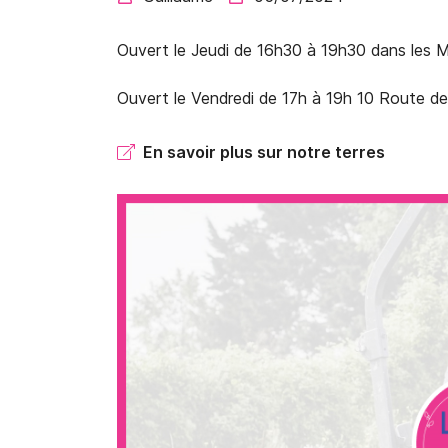
Recopier le code ci-contre

Ouvert le Jeudi de 16h30 à 19h30 dans les 
Rafraîchir le captcha

Ouvert le Vendredi de 17h à 19h 10 Route d
En cochant cette case, vous consentez à recevoir nos propositions
commerciales à l'adresse email indiqué ci-dessus. Vous pouvez vous 
à tout moment en utilisant
le formulaire de désinscription
.
En savoir plus sur notre terres
INSCRIPTION