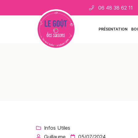
06 48 38 62 11
11 rue des places
18110 Saint Martin d'Auxigny
06 48 38 62 11
PRÉSENTATION
BO
Adresse email de réception

Infos Utiles

Guillaume
05/07/2024

