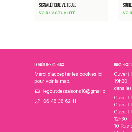
SIGNALÉTIQUE VÉHICULE
SOIRÉ
VOIR L'ACTUALITÉ
VOIR
LE GOÛT DES SAISONS
HORAIRES D'
Merci d'accepter les cookies
ici
Ouvert l
pour voir la map.
19h30
dans le
Ouvert l
06 48 38 62 11
Ouvert l
Ouvert 
12h30
10 Rue 