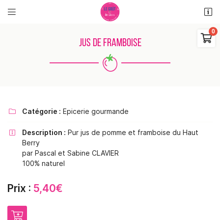


11 rue des places
18110 Saint Martin d'Auxigny

JUS DE FRAMBOISE
06 48 38 62 11
0
€
Vider
Catégorie :
Epicerie gourmande

Description :
Pur jus de pomme et framboise du Haut

Berry
Adresse email de réception

par Pascal et Sabine CLAVIER
Il n'y a aucun produit dans votre panier
100% naturel
Voir notre sélection
Recopier le code ci-contre

Prix :
5,40€
Rafraîchir le captcha
