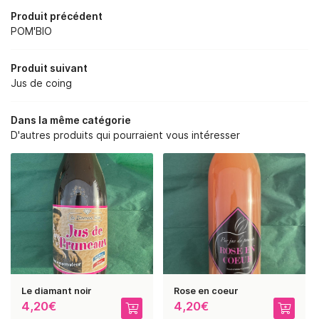
 BOURGES ET DE ST MARTIN
Produit précédent
06 48 38 62 1
POM'BIO
RE SAVOIR-FAIRE
Produit suivant
NOS SERVICES
Jus de coing
BOUTIQUE
Dans la même catégorie
REJOIGNEZ-NOUS :
D'autres produits qui pourraient vous intéresser
PHOTOS
AVIS
RESTEZ INFORMÉ
ACTUALITÉS
CONTACT
INSCRIPTION NEWSLE
Le diamant noir
Rose en coeur
4,20€
4,20€