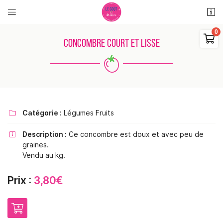


11 rue des places
18110 Saint Martin d'Auxigny

CONCOMBRE COURT ET LISSE
06 48 38 62 11
0
€
Vider
Catégorie :
Légumes Fruits

Description :
Ce concombre est doux et avec peu de

graines.
Adresse email de réception

Vendu au kg.
Il n'y a aucun produit dans votre panier
Voir notre sélection
Prix :
3,80€
Recopier le code ci-contre

Rafraîchir le captcha
