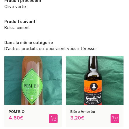
Produit précédent
 BOURGES ET DE ST MARTIN
Olive verte
06 48 38 62 1
RE SAVOIR-FAIRE
Produit suivant
NOS SERVICES
Belsia piment
BOUTIQUE
Dans la même catégorie
REJOIGNEZ-NOUS :
D'autres produits qui pourraient vous intéresser
PHOTOS
AVIS
RESTEZ INFORMÉ
ACTUALITÉS
CONTACT
INSCRIPTION NEWSLE
POM'BIO
Bière Ambrée
4,60€
3,20€