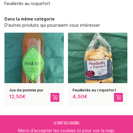
RE SAVOIR-FAIRE
Feuilletés au roquefort
NOS SERVICES
Dans la même catégorie
D'autres produits qui pourraient vous intéresser
BOUTIQUE
REJOIGNEZ-NOUS :
PHOTOS
AVIS
RESTEZ INFORMÉ
ACTUALITÉS
CONTACT
INSCRIPTION NEWSLE
Jus de pomme pur
Feuilletés au roquefort
12,50€
4,50€
LE GOÛT DES SAISONS
Merci d'accepter les cookies
ici
pour voir la map.