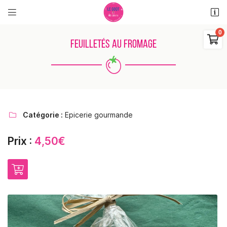


11 rue des places
18110 Saint Martin d'Auxigny

FEUILLETÉS AU FROMAGE
06 48 38 62 11
0
€
Vider
Catégorie :
Epicerie gourmande

Prix :
4,50€
Adresse email de réception

Il n'y a aucun produit dans votre panier
Voir notre sélection
Recopier le code ci-contre

Rafraîchir le captcha
