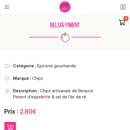


11 rue des places
18110 Saint Martin d'Auxigny

BELSIA PIMENT
06 48 38 62 11
0
€
Vider
Catégorie :
Epicerie gourmande

Marque :
Chips

Adresse email de réception

Description :
Chips artisanale de Beauce

Il n'y a aucun produit dans votre panier
Piment d'espelette & sel de l'ile de ré
Voir notre sélection
Recopier le code ci-contre

Prix :
2,80€
Rafraîchir le captcha
