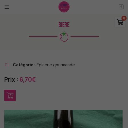


11 rue des places
18110 Saint Martin d'Auxigny

BIERE
06 48 38 62 11
0
€
Vider
Catégorie :
Epicerie gourmande

Prix :
6,70€
Adresse email de réception

Il n'y a aucun produit dans votre panier
Voir notre sélection
Recopier le code ci-contre

Rafraîchir le captcha
