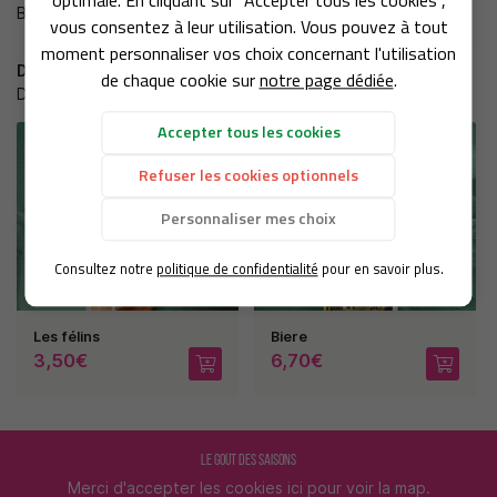
optimale. En cliquant sur "Accepter tous les cookies",
RE SAVOIR-FAIRE
Biere
vous consentez à leur utilisation. Vous pouvez à tout
moment personnaliser vos choix concernant l'utilisation
NOS SERVICES
Dans la même catégorie
de chaque cookie sur
notre page dédiée
.
D'autres produits qui pourraient vous intéresser
BOUTIQUE
REJOIGNEZ-NOUS :
Accepter tous les cookies
PHOTOS
Refuser les cookies optionnels
AVIS
Personnaliser mes choix
RESTEZ INFORMÉ
ACTUALITÉS
Consultez notre
politique de confidentialité
pour en savoir plus.
CONTACT
INSCRIPTION NEWSLE
Les félins
Biere
3,50€
6,70€
LE GOÛT DES SAISONS
Merci d'accepter les cookies
ici
pour voir la map.