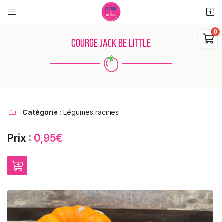


11 rue des places
18110 Saint Martin d'Auxigny

COURGE JACK BE LITTLE
06 48 38 62 11
0
€
Vider
Catégorie :
Légumes racines

Prix :
0,95€
Adresse email de réception

Il n'y a aucun produit dans votre panier
Voir notre sélection
Recopier le code ci-contre

Rafraîchir le captcha
