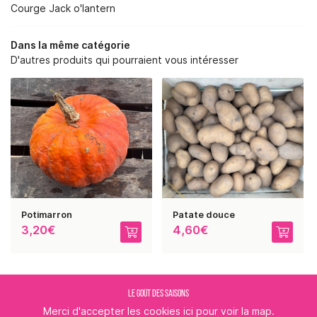
RE SAVOIR-FAIRE
Courge Jack o'lantern
NOS SERVICES
Dans la même catégorie
D'autres produits qui pourraient vous intéresser
BOUTIQUE
REJOIGNEZ-NOUS :
PHOTOS
AVIS
RESTEZ INFORMÉ
ACTUALITÉS
CONTACT
INSCRIPTION NEWSLE
Potimarron
Patate douce
3,20€
4,60€
LE GOÛT DES SAISONS
Merci d'accepter les cookies
ici
pour voir la map.