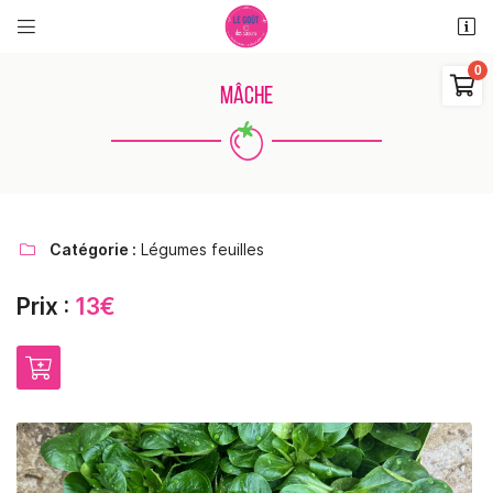


11 rue des places
18110 Saint Martin d'Auxigny

MÂCHE
06 48 38 62 11
0
€
Vider
Catégorie :
Légumes feuilles

Prix :
13€
Adresse email de réception

Il n'y a aucun produit dans votre panier
Voir notre sélection
Recopier le code ci-contre

Rafraîchir le captcha
