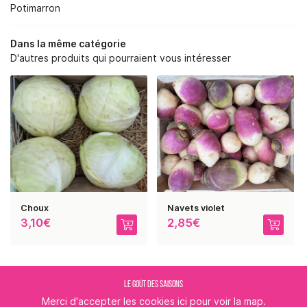
RE SAVOIR-FAIRE
Potimarron
NOS SERVICES
Dans la même catégorie
D'autres produits qui pourraient vous intéresser
BOUTIQUE
REJOIGNEZ-NOUS :
PHOTOS
AVIS
RESTEZ INFORMÉ
ACTUALITÉS
CONTACT
INSCRIPTION NEWSLE
Choux
Navets violet
3,10€
2,85€
LE GOÛT DES SAISONS
Merci d'accepter les cookies
ici
pour voir la map.