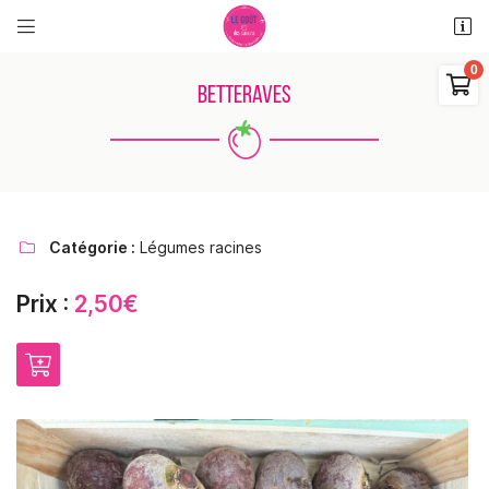


11 rue des places
18110 Saint Martin d'Auxigny

BETTERAVES
06 48 38 62 11
0
€
Vider
Catégorie :
Légumes racines

Prix :
2,50€
Adresse email de réception

Il n'y a aucun produit dans votre panier
Voir notre sélection
Recopier le code ci-contre

Rafraîchir le captcha
