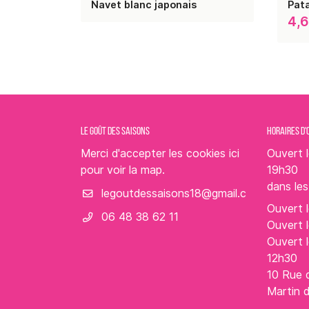
Navet blanc japonais
Pat
4,
LE GOÛT DES SAISONS
HORAIRES D'
Merci d'accepter les cookies
ici
Ouvert l
pour voir la map.
19h30
dans le
Ouvert l
06 48 38 62 11
Ouvert l
Ouvert 
12h30
10 Rue 
Martin 