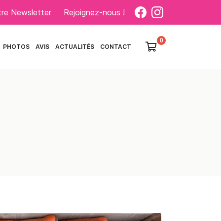
otre Newsletter
Rejoignez-nous !

PHOTOS
AVIS
ACTUALITÉS
CONTACT
0
€
Vider
Il n'y a aucun produit dans votre
panier
Voir notre sélection