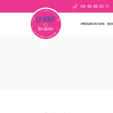
06 48 38 62 11
11 rue des places
18110 Saint Martin d'Auxigny
06 48 38 62 11
PRÉSENTATION
BO
Adresse email de réception
