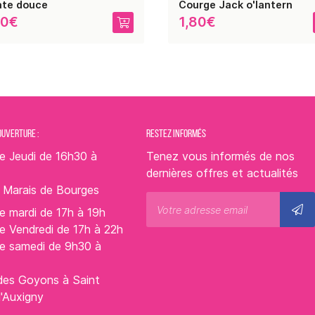
ate douce
Courge Jack o'lantern
60€
1,80€
OUVERTURE :
RESTEZ INFORMÉS
e Jeudi de 16h30 à
Tenez vous informés de nos
dernières offres et actualités
s Marais de Bourges
e mardi de 17h à 19h
e Vendredi de 17h à 22h
le samedi de 9h30 à
des Goyons à Saint
d'Auxigny