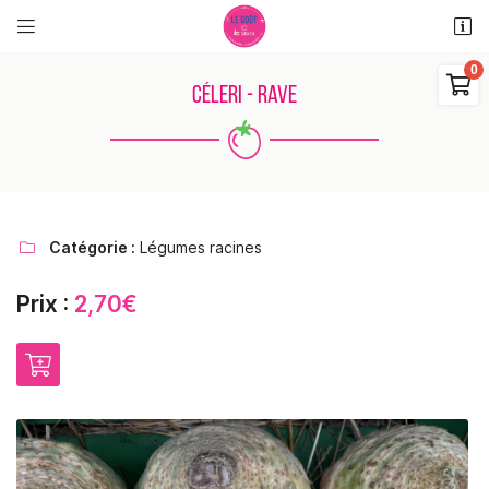


11 rue des places
18110 Saint Martin d'Auxigny

CÉLERI - RAVE
06 48 38 62 11
0
€
Vider
Catégorie :
Légumes racines

Prix :
2,70€
Adresse email de réception

Il n'y a aucun produit dans votre panier
Voir notre sélection
Recopier le code ci-contre

Rafraîchir le captcha
