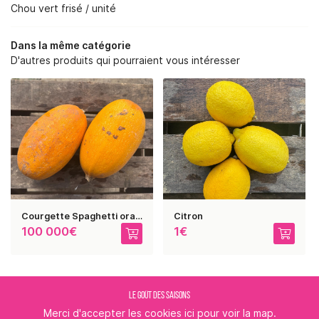
RE SAVOIR-FAIRE
Chou vert frisé / unité
NOS SERVICES
Dans la même catégorie
D'autres produits qui pourraient vous intéresser
BOUTIQUE
REJOIGNEZ-NOUS :
PHOTOS
AVIS
RESTEZ INFORMÉ
ACTUALITÉS
CONTACT
INSCRIPTION NEWSLE
Courgette Spaghetti orange
Citron
100 000€
1€
LE GOÛT DES SAISONS
Merci d'accepter les cookies
ici
pour voir la map.