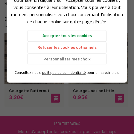
optimale. En cliquant sur "Accepter tous les cookies",
RE SAVOIR-FAIRE
Betteraves
vous consentez à leur utilisation. Vous pouvez à tout
moment personnaliser vos choix concernant l'utilisation
NOS SERVICES
Dans la même catégorie
de chaque cookie sur
notre page dédiée
.
D'autres produits qui pourraient vous intéresser
BOUTIQUE
REJOIGNEZ-NOUS :
Accepter tous les cookies
PHOTOS
Refuser les cookies optionnels
AVIS
Personnaliser mes choix
RESTEZ INFORMÉ
ACTUALITÉS
Consultez notre
politique de confidentialité
pour en savoir plus.
CONTACT
INSCRIPTION NEWSLE
Courgette Butternut
Courge Jack be Little
3,20€
0,95€
LE GOÛT DES SAISONS
Merci d'accepter les cookies
ici
pour voir la map.