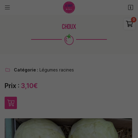


11 rue des places
18110 Saint Martin d'Auxigny

CHOUX
06 48 38 62 11
0
€
Vider
Catégorie :
Légumes racines

Prix :
3,10€
Adresse email de réception

Il n'y a aucun produit dans votre panier
Voir notre sélection
Recopier le code ci-contre

Rafraîchir le captcha
