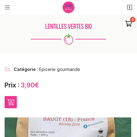


11 rue des places
18110 Saint Martin d'Auxigny

LENTILLES VERTES BIO
06 48 38 62 11
0
€
Vider
Catégorie :
Epicerie gourmande

Prix :
3,90€
Adresse email de réception

Il n'y a aucun produit dans votre panier
Voir notre sélection
Recopier le code ci-contre

Rafraîchir le captcha
