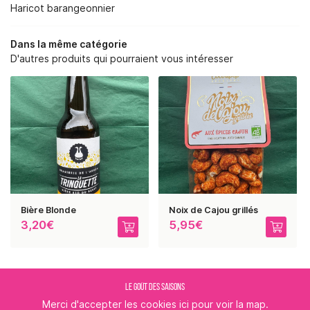
RE SAVOIR-FAIRE
Haricot barangeonnier
NOS SERVICES
Dans la même catégorie
D'autres produits qui pourraient vous intéresser
BOUTIQUE
REJOIGNEZ-NOUS :
PHOTOS
AVIS
RESTEZ INFORMÉ
ACTUALITÉS
CONTACT
INSCRIPTION NEWSLE
Bière Blonde
Noix de Cajou grillés
3,20€
5,95€
LE GOÛT DES SAISONS
Merci d'accepter les cookies
ici
pour voir la map.