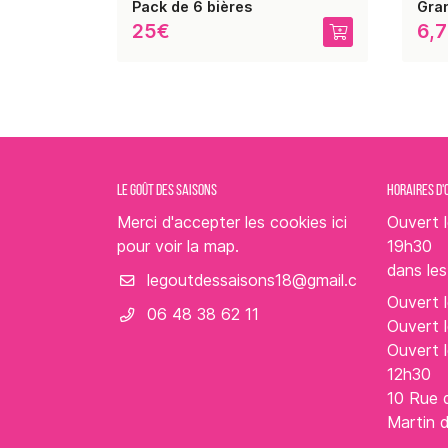
Pack de 6 bières
Gra
25€
6,
LE GOÛT DES SAISONS
HORAIRES D'
Merci d'accepter les cookies
ici
Ouvert l
pour voir la map.
19h30
dans le
Ouvert l
06 48 38 62 11
Ouvert l
Ouvert 
12h30
10 Rue 
Martin 