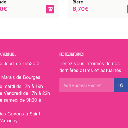
nde
Biere
70€
6,70€
OUVERTURE :
RESTEZ INFORMÉS
e Jeudi de 16h30 à
Tenez vous informés de nos
dernières offres et actualités
s Marais de Bourges
e mardi de 17h à 19h
e Vendredi de 17h à 22h
le samedi de 9h30 à
des Goyons à Saint
d'Auxigny