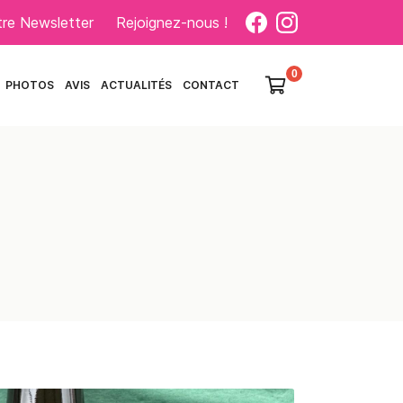
otre Newsletter
Rejoignez-nous !

PHOTOS
AVIS
ACTUALITÉS
CONTACT
0
€
Vider
Il n'y a aucun produit dans votre
panier
Voir notre sélection