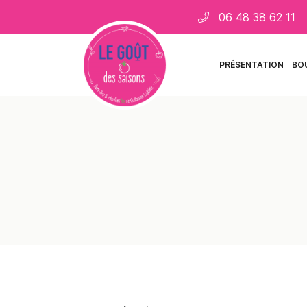
06 48 38 62 11
11 rue des places
18110 Saint Martin d'Auxigny
06 48 38 62 11
PRÉSENTATION
BO
Adresse email de réception
