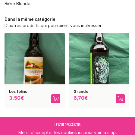
RE SAVOIR-FAIRE
Bière Blonde
NOS SERVICES
Dans la même catégorie
D'autres produits qui pourraient vous intéresser
BOUTIQUE
REJOIGNEZ-NOUS :
PHOTOS
AVIS
RESTEZ INFORMÉ
ACTUALITÉS
CONTACT
INSCRIPTION NEWSLE
Les félins
Grande
3,50€
6,70€
LE GOÛT DES SAISONS
Merci d'accepter les cookies
ici
pour voir la map.