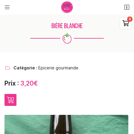


11 rue des places
18110 Saint Martin d'Auxigny

BIÈRE BLANCHE
06 48 38 62 11
0
€
Vider
Catégorie :
Epicerie gourmande

Prix :
3,20€
Adresse email de réception

Il n'y a aucun produit dans votre panier
Voir notre sélection
Recopier le code ci-contre

Rafraîchir le captcha
