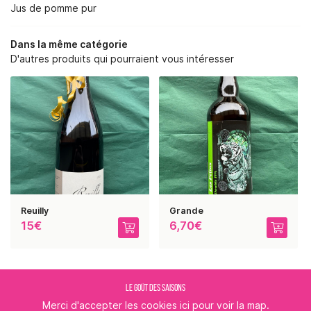
RE SAVOIR-FAIRE
Jus de pomme pur
NOS SERVICES
Dans la même catégorie
D'autres produits qui pourraient vous intéresser
BOUTIQUE
REJOIGNEZ-NOUS :
PHOTOS
AVIS
RESTEZ INFORMÉ
ACTUALITÉS
CONTACT
INSCRIPTION NEWSLE
Reuilly
Grande
15€
6,70€
LE GOÛT DES SAISONS
Merci d'accepter les cookies
ici
pour voir la map.