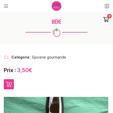


11 rue des places
18110 Saint Martin d'Auxigny

BIÈRE
06 48 38 62 11
0
€
Vider
Catégorie :
Epicerie gourmande

Prix :
3,50€
Adresse email de réception

Il n'y a aucun produit dans votre panier
Voir notre sélection
Recopier le code ci-contre

Rafraîchir le captcha
