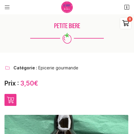


11 rue des places
18110 Saint Martin d'Auxigny

PETITE BIERE
06 48 38 62 11
0
€
Vider
Catégorie :
Epicerie gourmande

Prix :
3,50€
Adresse email de réception

Il n'y a aucun produit dans votre panier
Voir notre sélection
Recopier le code ci-contre

Rafraîchir le captcha
