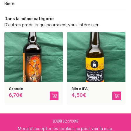
RE SAVOIR-FAIRE
Biere
NOS SERVICES
Dans la même catégorie
D'autres produits qui pourraient vous intéresser
BOUTIQUE
REJOIGNEZ-NOUS :
PHOTOS
AVIS
RESTEZ INFORMÉ
ACTUALITÉS
CONTACT
INSCRIPTION NEWSLE
Grande
Bière IPA
6,70€
4,50€
LE GOÛT DES SAISONS
Merci d'accepter les cookies
ici
pour voir la map.