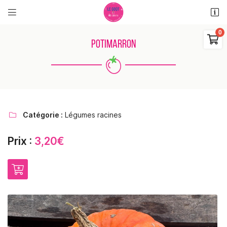


11 rue des places
18110 Saint Martin d'Auxigny

POTIMARRON
06 48 38 62 11
0
€
Vider
Catégorie :
Légumes racines

Prix :
3,20€
Adresse email de réception

Il n'y a aucun produit dans votre panier
Voir notre sélection
Recopier le code ci-contre

Rafraîchir le captcha
