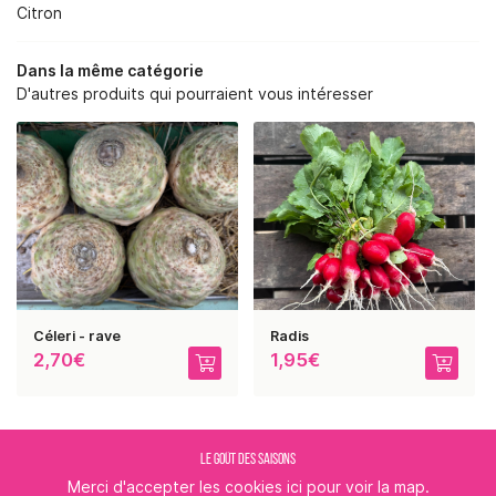
RE SAVOIR-FAIRE
Citron
NOS SERVICES
Dans la même catégorie
D'autres produits qui pourraient vous intéresser
BOUTIQUE
REJOIGNEZ-NOUS :
PHOTOS
AVIS
RESTEZ INFORMÉ
ACTUALITÉS
CONTACT
INSCRIPTION NEWSLE
Céleri - rave
Radis
2,70€
1,95€
LE GOÛT DES SAISONS
Merci d'accepter les cookies
ici
pour voir la map.